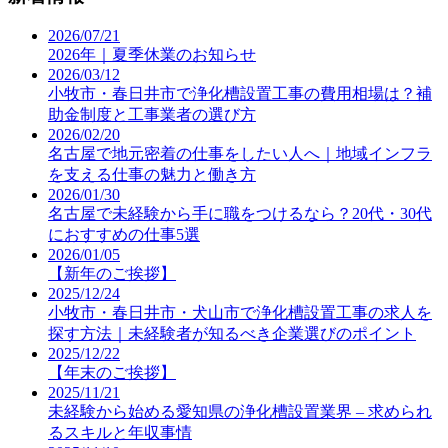
2026/07/21
2026年｜夏季休業のお知らせ
2026/03/12
小牧市・春日井市で浄化槽設置工事の費用相場は？補
助金制度と工事業者の選び方
2026/02/20
名古屋で地元密着の仕事をしたい人へ｜地域インフラ
を支える仕事の魅力と働き方
2026/01/30
名古屋で未経験から手に職をつけるなら？20代・30代
におすすめの仕事5選
2026/01/05
【新年のご挨拶】
2025/12/24
小牧市・春日井市・犬山市で浄化槽設置工事の求人を
探す方法｜未経験者が知るべき企業選びのポイント
2025/12/22
【年末のご挨拶】
2025/11/21
未経験から始める愛知県の浄化槽設置業界 – 求められ
るスキルと年収事情