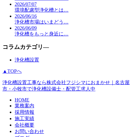
2026/07/07
環境配慮型浄化槽とは…
2026/06/16
浄化槽市場はいまどう…
2026/06/09
浄化槽をもっと身近に…
コラムカテゴリ―
浄化槽設置
▲TOPへ
浄化槽設置工事なら株式会社フジシマにおまかせ｜名古屋
市・小牧市で浄化槽設備士・配管工求人中
HOME
業務案内
採用情報
施工実績
会社概要
お問い合わせ