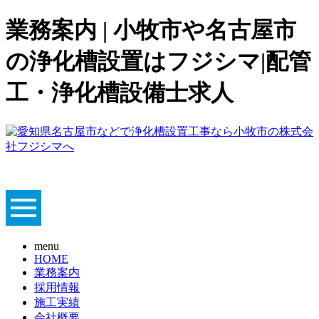
業務案内 | 小牧市や名古屋市
の浄化槽設置はフジシマ|配管
工・浄化槽設備士求人
menu
HOME
業務案内
採用情報
施工実績
会社概要